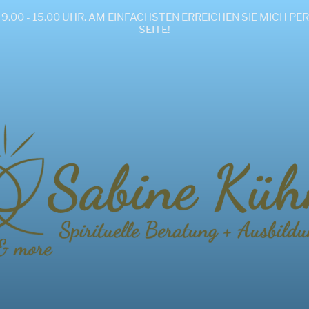
ND FR 9.00 - 15.00 UHR. AM EINFACHSTEN ERREICHEN SIE MIC
SEITE!