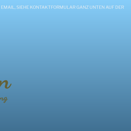
H PER EMAIL, SIEHE KONTAKTFORMULAR GANZ UNTEN AUF DER