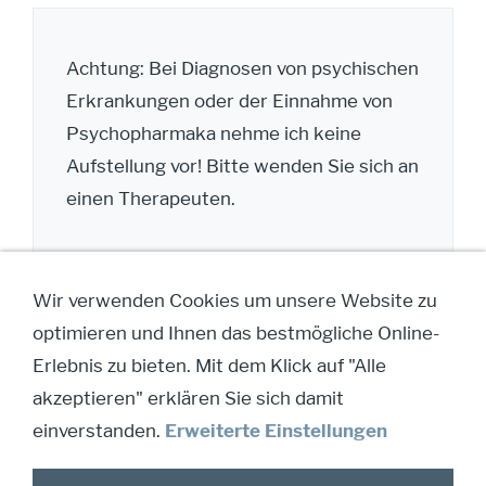
Achtung: Bei Diagnosen von psychischen
Erkrankungen oder der Einnahme von
Psychopharmaka nehme ich keine
Aufstellung vor! Bitte wenden Sie sich an
einen Therapeuten.
Wir verwenden Cookies um unsere Website zu
optimieren und Ihnen das bestmögliche Online-
Erlebnis zu bieten. Mit dem Klick auf "Alle
IMPRESSUM/KONTAKT
ALLGEMEINE
akzeptieren" erklären Sie sich damit
GESCHÄFTSBEDINGUNGEN/AGB & KUNDENINFO
COOKIES
DATENSCHUTZERKLÄRUNG
einverstanden.
Erweiterte Einstellungen
WIDERRUFSRECHT FÜR VERBRAUCHER
ANMELDEFORMULAR SEMINARE - AUSBILDUNGEN
TERMINBESTÄTIGUNGSFORMULAR FÜR